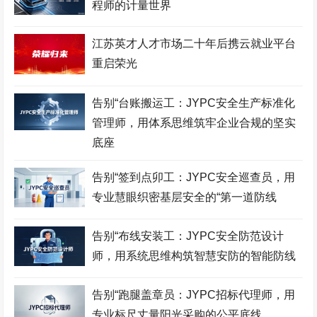
程师的计量世界
采购管理师考试网
食品检验师考试网
市政工程师考试网
酒店管理师考试网
职业技能鉴定证书网
服装设计师考试网
江苏英才人才市场二十年后携云就业平台
重启荣光
招投标工程师考试网
古筝考级网
书法考级网
儿童画考级网
Bim工程师考试网
展示设计师考试网
告别“台账搬运工：JYPC安全生产标准化
管理师，用体系思维筑牢企业合规的坚实
少儿考试网
营销管理师考试网
职业资格考试网
底座
健身教练网
智能财税师考试网
摄影师考试网
告别“签到点卯工：JYPC安全巡查员，用
易学风水师考试网
乘务管理师考试网
公路工程师考试网
专业慧眼织密基层安全的“第一道防线
中餐工艺师考试网
礼仪考级网
室内设计师考试网
告别“布线安装工：JYPC安全防范设计
模特考级网
少儿考试网
少儿英语考级网
师，用系统思维构筑智慧安防的智能防线
Web前端工程师考试网
击剑考级网
钢琴考级网
建筑八大员考试网
电子工程师考试网
江苏英才职业技能鉴定集
告别“跑腿盖章员：JYPC招标代理师，用
团
专业标尺丈量阳光采购的公平底线