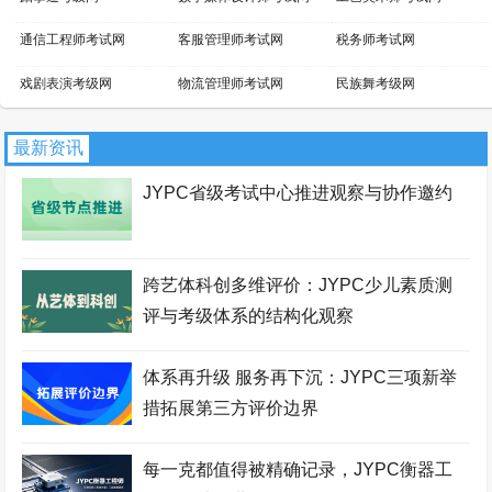
通信工程师考试网
客服管理师考试网
税务师考试网
戏剧表演考级网
物流管理师考试网
民族舞考级网
小提琴考级网
文物鉴定师考试网
景区管理师考试网
最新资讯
吉他考级网
平面设计师考试网
话剧表演考级网
JYPC省级考试中心推进观察与协作邀约
新媒体运营师考试网
家具设计师考试网
芭蕾舞考级网
职业资格考试报名网
网店运营师考试网
区块链工程师考试网
跨艺体科创多维评价：JYPC少儿素质测
财务管理师考试网
国际商务师考试网
少儿考试网
评与考级体系的结构化观察
职业资格证书网
智能工程师考试网
职业资格等级证书网
体系再升级 服务再下沉：JYPC三项新举
经济师考试网
职业分析师考试网
拉丁舞考级网
措拓展第三方评价边界
街舞考级网
安全管理师考试网
暖通工程师考试网
每一克都值得被精确记录，JYPC衡器工
会展策划师考试网
羽毛球考级网
证券分析师考试网