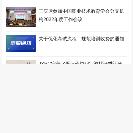
认证中心
工程咨询师考试网
少儿考试网
机电工程师考试网
王庆运参加中国职业技术教育学会分支机
构2022年度工作会议
少儿教师考试网
地质工程师考试网
宠物医师考试网
人力资源管理师考试网
铁路工程师考试网
物业管理师考试网
关于优化考试流程，规范培训收费的通知
工业设计师考试网
税务筹划师考试网
监理工程师考试网
健康管理师考试网
少儿艺术考级网
验光配镜师考试网
JYPC完善水平评价类职业资格证书认证
统计分析师考试网
自动化工程师考试网
少儿音乐考级网
体系
农业工程师考试网
传感网工程师考试网
办公自动化工程师考试网
职业技能证书考试网
装配式建筑师考试网
针灸推拿师考试网
管理工程师考试网
数控工程师考试网
无人机工程师考试网
计算机工程师考试网
全国统一职业技能鉴定网
医疗器械工程师考试网
江苏英才集团
林业工程师考试网
判了！JYPC胜诉！