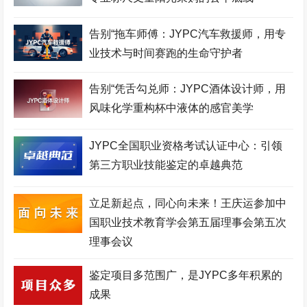
口腔美容师考试网
建筑安装工程师考试网
城市轨道工程师考试网
空中乘务师考试网
理财规划师考试网
物联网工程师考试网
告别“拖车师傅：JYPC汽车救援师，用专
业技术与时间赛跑的生命守护者
职业技能证书考试网
机器人工程师考试网
机械工程师考试网
生物工程师考试网
化妆品配方师考试网
移动通信工程师考试网
告别“凭舌勾兑师：JYPC酒体设计师，用
风味化学重构杯中液体的感官美学
测绘工程师考试网
高铁乘务师考试网
英语培训师考试网
心理咨询师考试网
少儿舞蹈考级网
环境工程师考试网
JYPC全国职业资格考试认证中心：引领
第三方职业技能鉴定的卓越典范
少儿美术考级网
网络工程师考试网
健康照护师考试网
电子商务师考试网
少儿实践网
展示设计师考试网
立足新起点，同心向未来！王庆运参加中
少儿考试网
职业资格培训网
医院管理师考试网
国职业技术教育学会第五届理事会第五次
理事会议
美容美体师考试网
金融分析师考试网
中草药工程师考试网
少儿竞赛网
护理管理师考试网
企业管理师考试网
鉴定项目多范围广，是JYPC多年积累的
成果
家政管理师考试网
电竞运营师考试网
JYPC全国职业资格考试