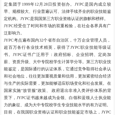
定集团于1999年12月28日投资创办。JYPC是国内成立较
早、规模较大、行业普遍认可、法律手续齐全的职业技能鉴
定机构。JYPC是我国第三方职业资格认证的旗帜和榜样。
JYPC经受住了时间和市场的双重检验，在社会各界具有广
泛影响力。
JYPC考点遍布国内32个省市自治区，十万企业管理人员，
超百万各行各业技术精英，获得了JYPC职业技能等级证
书。JYPC证书广泛用于：政府招标、企业招聘、定岗加
薪、资质升级、大中专院校学生计算学分等。第三方职业技
能鉴定，是国际通行的认证体系，它通过竞争取得社会承认
和社会地位，往往更加重视质量和信用，更加紧密结合经济
与生产的实际需要，更加能够适应职场变化和社会发展。在
国家实施
“
放管服
”
政策、
政府退出非准入类评价体系的背
景下，JYPC证书越来越成为金领、白领和蓝领人士执业能
力的象征、成为大中专院校学生专业技能水平的有力证明。
目前，在我国职业资格认证和职业技能鉴定市场上，
JYPC