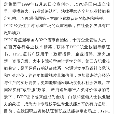
定集团于1999年12月28日投资创办。JYPC是国内成立较
早、规模较大、行业普遍认可、法律手续齐全的职业技能鉴
定机构。JYPC是我国第三方职业资格认证的旗帜和榜样。
JYPC经受住了时间和市场的双重检验，在社会各界具有广
泛影响力。
JYPC考点遍布国内32个省市自治区，十万企业管理人员，
超百万各行各业技术精英，获得了JYPC职业技能等级证
书。JYPC证书广泛用于：政府招标、企业招聘、定岗加
薪、资质升级、大中专院校学生计算学分等。第三方职业技
能鉴定，是国际通行的认证体系，它通过竞争取得社会承认
和社会地位，往往更加重视质量和信用，更加紧密结合经济
与生产的实际需要，更加能够适应职场变化和社会发展。在
国家实施
“
放管服
”
政策、
政府退出非准入类评价体系的背
景下，JYPC证书越来越成为金领、白领和蓝领人士执业能
力的象征、成为大中专院校学生专业技能水平的有力证明。
目前，在我国职业资格认证和职业技能鉴定市场上，
JYPC