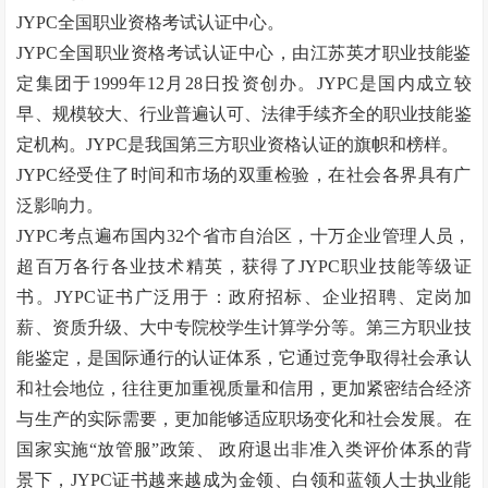
JYPC全国职业资格考试认证中心。
JYPC全国职业资格考试认证中心，由江苏英才职业技能鉴
定集团于1999年12月28日投资创办。JYPC是国内成立较
早、规模较大、行业普遍认可、法律手续齐全的职业技能鉴
定机构。JYPC是我国第三方职业资格认证的旗帜和榜样。
JYPC经受住了时间和市场的双重检验，在社会各界具有广
泛影响力。
JYPC考点遍布国内32个省市自治区，十万企业管理人员，
超百万各行各业技术精英，获得了JYPC职业技能等级证
书。JYPC证书广泛用于：政府招标、企业招聘、定岗加
薪、资质升级、大中专院校学生计算学分等。第三方职业技
能鉴定，是国际通行的认证体系，它通过竞争取得社会承认
和社会地位，往往更加重视质量和信用，更加紧密结合经济
与生产的实际需要，更加能够适应职场变化和社会发展。在
国家实施
“
放管服
”
政策、
政府退出非准入类评价体系的背
景下，JYPC证书越来越成为金领、白领和蓝领人士执业能