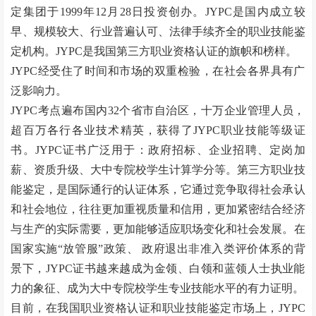
定集团于1999年12月28日投资创办。JYPC是国内成立较
早、规模较大、行业普遍认可、法律手续齐全的职业技能鉴
定机构。JYPC是我国第三方职业资格认证的旗帜和榜样。
JYPC经受住了时间和市场的双重检验，在社会各界具有广
泛影响力。
JYPC考点遍布国内32个省市自治区，十万企业管理人员，
超百万各行各业技术精英，获得了JYPC职业技能等级证
书。JYPC证书广泛用于：政府招标、企业招聘、定岗加
薪、资质升级、大中专院校学生计算学分等。第三方职业技
能鉴定，是国际通行的认证体系，它通过竞争取得社会承认
和社会地位，往往更加重视质量和信用，更加紧密结合经济
与生产的实际需要，更加能够适应职场变化和社会发展。在
国家实施
“
放管服
”
政策、
政府退出非准入类评价体系的背
景下，JYPC证书越来越成为金领、白领和蓝领人士执业能
力的象征、成为大中专院校学生专业技能水平的有力证明。
目前，在我国职业资格认证和职业技能鉴定市场上，
JYPC