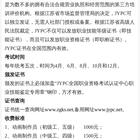
是为数不多的拥有合法合规营业执照和经营范围的第三方培
训评价机构。根据江苏省市场监督管理局的决定，
JYPC
可
以独立发证，无需人社部门授权或备案。根据江苏省高级人
民法院裁定，
JYPC
不仅可以发放职业技能等级证书（即技
能证书），而且可以发放职业资格证书（即职称证书）。
JYPC
证书在全国范围内有效。
考试时间
每年统考五次，时间为
4
月、
6
月、
8
月、
10
月和
12
月。
颁发证书
颁发的证书上必须加盖
“
JYPC
全国职业资格考试认证中心职
业技能鉴定专用章
”
钢印，方才有效。
证书查询
证书统一查询网址
www.zgks.net
,
备用网址
www.jypc.net
。
收费标准
1
、动画制作员（初级工、五级）
1000
元；
2
、动画制作员（中级工、四级）
1500
元；