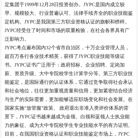
定集团于
1999
年
12
月
28
日投资创办。
JYPC
是国内成立较
早、规模较大、行业普遍认可、法律手续齐全的职业技能鉴
定机构。
JYPC
是我国第三方职业资格认证的旗帜和榜样。
JYPC
经受住了时间和市场的双重检验，在社会各界具有广
泛影响力。
JYPC
考点遍布国内
32
个省市自治区，十万企业管理人员，
超百万各行各业技术精英，获得了
JYPC
职业技能等级证
书。
JYPC
证书广泛用于：政府招标、企业招聘、定岗加
薪、资质升级、大中专院校学生计算学分等。第三方职业技
能鉴定，是国际通行的认证体系，它通过竞争取得社会承认
和社会地位，往往更加重视质量和信用，更加紧密结合经济
与生产的实际需要，更加能够适应职场变化和社会发展。在
国家实施
“
放管服
”
政策、 政府退出非准入类评价体系的背
景下，
JYPC
证书越来越成为金领、白领和蓝领人士执业能
力的象征、成为大中专院校学生专业技能水平的有力证明。
目前，在我国职业资格认证和职业技能鉴定市场上，
JYPC