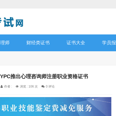
管理师
财经类证书
证书大全
学员报
JYPC推出心理咨询师注册职业资格证书
作者 :
浏览 : 106 次
0 评论