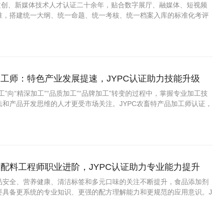
业上升通道
字文创、新媒体技术人才认证二十余年，贴合数字展厅、融媒体、短视频
准，搭建统一大纲、统一命题、统一考核、统一档案入库的标准化考评
工师：特色产业发展提速，JYPC认证助力技能升级
工”向“精深加工”“品质加工”“品牌加工”转变的过程中，掌握专业加工技
法和产品开发思维的人才更受市场关注。JYPC农畜特产品加工师认证，
力、展示专业水平提供了新的助力。 一、农畜特产品加工师是什么？
配料工程师职业进阶，JYPC认证助力专业能力提升
品安全、营养健康、清洁标签和多元口味的关注不断提升，食品添加剂
要具备更系统的专业知识、更强的配方理解能力和更规范的应用意识。J
剂与配料工程师认证，为从业者提升能力、拓宽发展路径提供了积极助