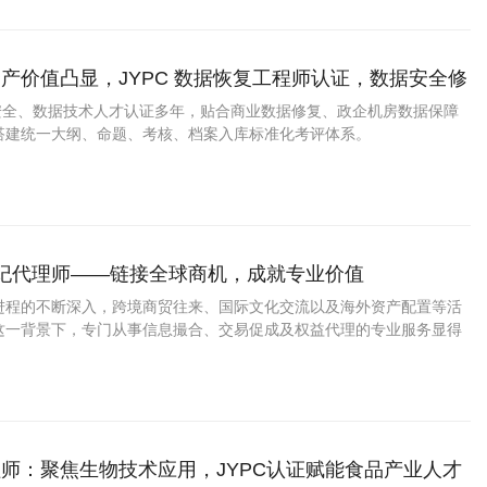
产价值凸显，JYPC 数据恢复工程师认证，数据安全修
拓宽职业发展路径
息安全、数据技术人才认证多年，贴合商业数据修复、政企机房数据保障
搭建统一大纲、命题、考核、档案入库标准化考评体系。
经纪代理师——链接全球商机，成就专业价值
进程的不断深入，跨境商贸往来、国际文化交流以及海外资产配置等活
这一背景下，专门从事信息撮合、交易促成及权益代理的专业服务显得
从业者而言，拥有一份权威的第三方能力凭证，无疑是提升个人信誉与
效途径。
师：聚焦生物技术应用，JYPC认证赋能食品产业人才