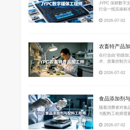
人才拓宽职
JYPC 深耕数
行业一线实操标
体系。
2026-07-02
农畜特产品加
在行业由“初级加
术、质量控制方
为从业者提升能
2026-07-02
食品添加剂与
随着消费者对食
与配料工程师需
YPC食品添加
2026-07-02
力。