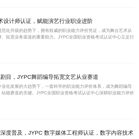
艺术设计师认证，赋能演艺行业职业进阶
规范化升级的趋势下，拥有权威的职业能力评价凭证，成为舞台艺术从
碑、拓宽业务渠道的重要助力。JYPC全国职业资格考试认证中心立足行
，推出舞台艺术设计师职业能力认证，打造贴合市场、适配实操的专业
行业人才提供标准化的能力佐证。
剧目，JYPC舞蹈编导拓宽文艺从业赛道
专业化发展的大趋势下，一套科学的职业能力评价体系，成为舞蹈编导
、站稳赛道的关键。JYPC全国职业资格考试认证中心深耕职业能力评价
编导职业能力认证项目，贴合当下舞蹈行业真实岗位需求搭建考核体
场用人标准与行业发展趋势。
深度普及，JYPC 数字媒体工程师认证，数字内容技术