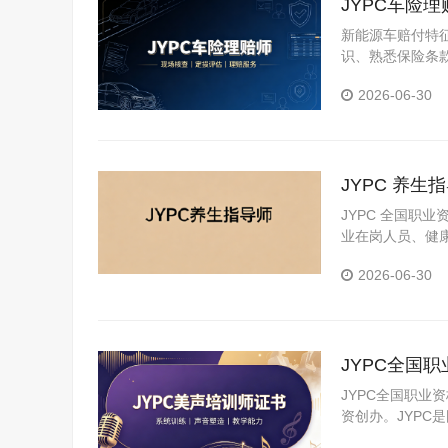
JYPC车险
新能源车赔付特
识、熟悉保险条
险理赔方向也因
2026-06-30
JYPC 养
JYPC 全国职
业在岗人员、健
2026-06-30
JYPC全国
JYPC全国职业
资创办。JYP
构。JYPC是我