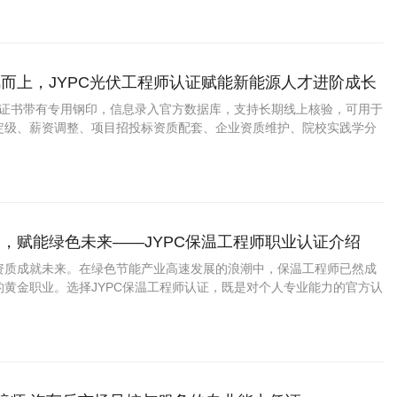
而上，JYPC光伏工程师认证赋能新能源人才进阶成长
程师证书带有专用钢印，信息录入官方数据库，支持长期线上核验，可用于
定级、薪资调整、项目招投标资质配套、企业资质维护、院校实践学分
，赋能绿色未来——JYPC保温工程师职业认证介绍
资质成就未来。在绿色节能产业高速发展的浪潮中，保温工程师已然成
的黄金职业。选择JYPC保温工程师认证，既是对个人专业能力的官方认
业人才红利、拓宽职业赛道的关键契机。