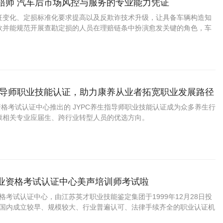
理赔师 汽车后市场风控与服务的专业能力凭证
征变化、定损标准化要求提高以及反欺诈技术升级，让具备车辆构造知
款并能规范开展查勘定损的人员在理赔链条中扮演愈发关键的角色，车
此具备较稳定的职业容量与清晰的晋升阶梯。
生指导师职业技能认证，助力康养从业者拓宽职业发展路径
业资格考试认证中心推出的 JYPC养生指导师职业技能认证成为众多养生行
康相关专业应届生、跨行业转型人员的优选方向。
职业资格考试认证中心美声培训师考试啦
资格考试认证中心，由江苏英才职业技能鉴定集团于1999年12月28日投
C是国内成立较早、规模较大、行业普遍认可、法律手续齐全的职业认证机
国第三方职业资格认证领域的旗帜和榜样。